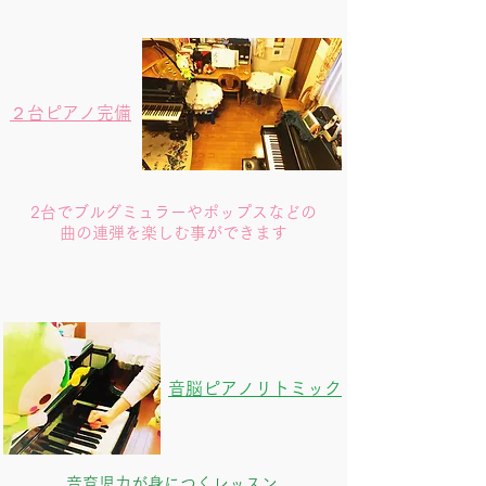
２台ピアノ完備
​2台でブルグミュラーやポップスなどの
曲の連弾を楽しむ事ができます
音脳​ピアノリトミック
音育児力が身につくレッスン