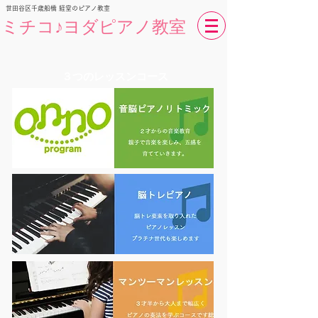
世田谷区​千歳船橋 経堂のピアノ教室
ミチコ♪ヨダピアノ教室
３つのレッスンコース